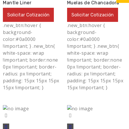
Mantle Liner
Muelas de Chancadora
Solicitar Cotización
Solicitar Cotización
.new_btn:hover {
.new_btn:hover {
background-
background-
color:#0a0000
color:#0a0000
!important; } .new_btn{
!important; } .new_btn{
white-space: wrap
white-space: wrap
!important; border:none
!important; border:none
0px !important; border-
0px !important; border-
radius: px !important;
radius: px !important;
padding: 15px 15px 15px
padding: 15px 15px 15px
15px !important; }
15px !important; }