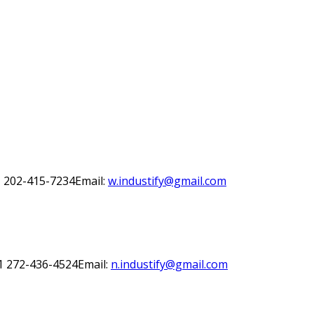
1 202-415-7234
Email:
w.industify@gmail.com
1 272-436-4524
Email:
n.industify@gmail.com